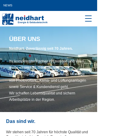
NEWS
ÜBER UNS
Neidhart. Zuverlässig seit 70 Jahren.
Ihr kompetenter Partner in Loosdorf und Wien,
wenn es um HKLS-Installationen,
Elektroinstallationen, Bäderplanung, Montage
von Photovoltaik-, Klima- und Lüftungsanlagen
sowie Service & Kundendienst geht.
Wir schaffen Lebensqualität und sichern
Arbeitsplätze in der Region.
Das sind wir.
Wir stehen seit 70 Jahren für höchste Qualität und